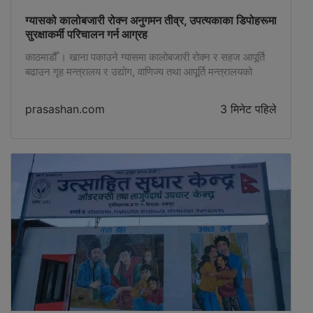
ग्यासको कालोबजारी रोक्न अनुगमन तीव्र, उपत्यकाका डिपोहरूमा
सुरक्षाकर्मी परिचालन गर्न आग्रह
काठमाडौँ । खाना पकाउने ग्यासमा कालोबजारी रोक्न र सहज आपूर्ति
बढाउन गृह मन्त्रालय र उद्योग, वाणिज्य तथा आपूर्ति मन्त्रालयको
समन्वयमा बजार अनुगमन तीव्र पारिएको छ । भारतबाट ग्यास आयातमा
कुनै समस्या नरहे पनि बजारमा एकाएक कृत्रिम अभाव सिर्जना गरी
prasashan.com
3 मिनेट पहिले
कालोबजारी भइरहेको भन्दै उद्योग मन्त्रालयमा लगातार गुनासो तथा
सूचना प्राप्त भएपछि अनुगमन कडाइ गरिएको हो । […]