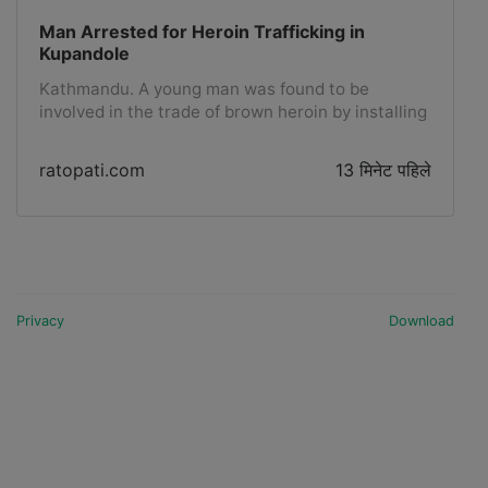
Man Arrested for Heroin Trafficking in
Kupandole
Kathmandu. A young man was found to be
involved in the trade of brown heroin by installing
CCTV in his house in Kupandole, Lalitpur.A drug
trafficker who used CCTV to avoid arrest and
ratopati.com
13 मिनेट पहिले
even deployed dogs was arrested in an operation
conducted by the Narcotics Control Bureau on
Saturday. The arrested person is 29-year-old
Prajwal KC, a resident of Ward No.-1 of Lalitpur
Metropolitan City.The accused was arrested after
breaking through 4 iron gates, SSP Subash
Bohora of the Narcotics Control Bureau told
Privacy
Download
Ratopati. The police recovered 110 grams and
350 milligrams of brown heroin from his
possession.The arrested accused...