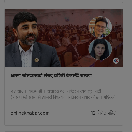
आफ्ना सांसदहरूको संसद् हाजिरी केलाउँदै रास्वपा
२४ साउन, काठमाडौं । सत्तारुढ दल राष्ट्रिय स्वतन्त्र पार्टी
(रास्वपा)ले संसदको हाजिरी विश्लेषण प्रतिवेदन तयार गर्दैछ । पछिल्लो
समय संसद्मा सांसदहरूको अपेक्षित उपस्थिति नभएको भनेर रास्वपाले
अध्ययन गर्न लागेको हो । संसद् बैठकमा सुरुमा उपस्थित भएपनि बीचमा
onlinekhabar.com
12 मिनेट पहिले
…