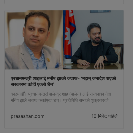
प्रधानमन्त्री शाहलाई मनीष झाको जवाफ- ‘महान् जनादेश पाएको
सरकारमा कोही एक्लो छैन’
काठमाडौँ। प्रधानमन्त्री वालेन्द्र शाह (बालेन) लाई रास्वपाका नेता
मनिष झाले जवाफ फर्काएका छन्। प्रतिनिधि सभाको शुक्रबारको
बैठकमा रास्वपाकै सांसदहरुले सरकारमाथि प्रश्न गरेपछि मध्यरातमा
प्रधानमन्त्री शाहले आफू एक्लै भएको संकेत गर्दै फेसबुकमा स्टाटस
prasashan.com
10 मिनेट पहिले
लेखेका थिए । केही समय लाग्छ, सही समय आउनलाई। ढिला होला,
तर गलत हुँदैन। नआत्तिनुहोस्। सुनेको र देखेकोभन्दा वास्तविकता
कहिलेकाहीँ फरक हुन सक्छ। […]