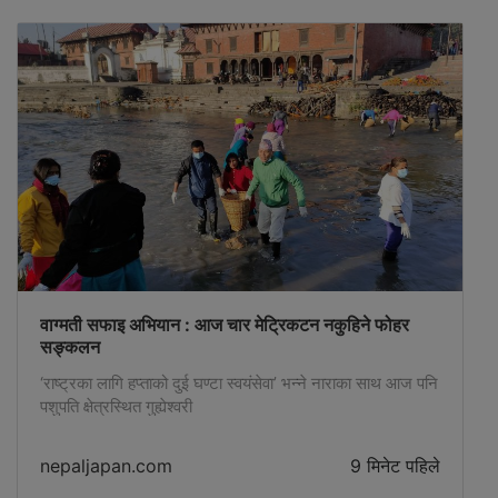
is also a leader of the Rastriya Swatantra Party,
said that although he has no doubt about the
government's intentions and aims as he said in
the parliament yesterday, there are some aspects
that need to be improved. He said – ‘As I said in
the parliament yesterday, there is no doubt...
वाग्मती सफाइ अभियान : आज चार मेट्रिकटन नकुहिने फोहर
सङ्कलन
‘राष्ट्रका लागि हप्ताको दुई घण्टा स्वयंसेवा’ भन्ने नाराका साथ आज पनि
पशुपति क्षेत्रस्थित गुह्येश्वरी
nepaljapan.com
9 मिनेट पहिले