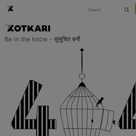
Be in the know - सुसूचित बनौं