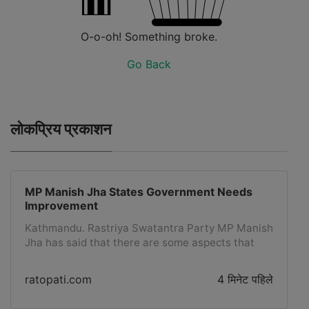
O-o-oh! Something broke.
Go Back
लोकप्रिय प्रकाशन
MP Manish Jha States Government Needs
Improvement
Kathmandu. Rastriya Swatantra Party MP Manish
Jha has said that there are some aspects that
the government must improve. Writing a status
on social media Facebook on Saturday, MP Jha
ratopati.com
4 मिनेट पहिले
also said that no one is alone in the government
that received a mandate for change. MP Jha, who