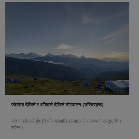
फोटोमा देखिने र आँखाले देखिने ढोरपाटन (तस्बिरहरू)
यति राम्रो ठाउँ हुँदाहुँदै पनि यसपालि ढोरपाटनले भ्रमणको सन्तुष्ट दिन
सकेन।