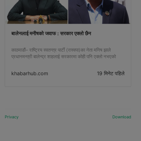
on...
बालेनलाई मनीषको जवाफ : सरकार एक्लो छैन
काठमाडौं– राष्ट्रिय स्वतन्त्र पार्टी (रास्वपा)का नेता मनिष झाले
प्रधानमन्त्री बालेन्द्र शाहलाई सरकारमा कोही पनि एक्लो नभएको
जवाफ दिएका छन्। प्रतिनिधिसभाको शुक्रबारको बैठकमा रास्वपाकै
सांसदहरूले सरकारका कामकारबाहीबारे प्रश्न उठाएपछि प्रधानमन्त्री
khabarhub.com
19 मिनेट पहिले
शाहले मध्यरातमा सामाजिक सञ्जाल फेसबुकमार्फत आफू एक्लो भएको
संकेत गरेका थिए। प्रधानमन्त्री शाहको उक्त अभिव्यक्तिप्रति
प्रतिक्रिया जनाउँदै नेता झाले परिवर्तनका लागि जनादेश पाएको
सरकारमा कोही पनि […]
Privacy
Download