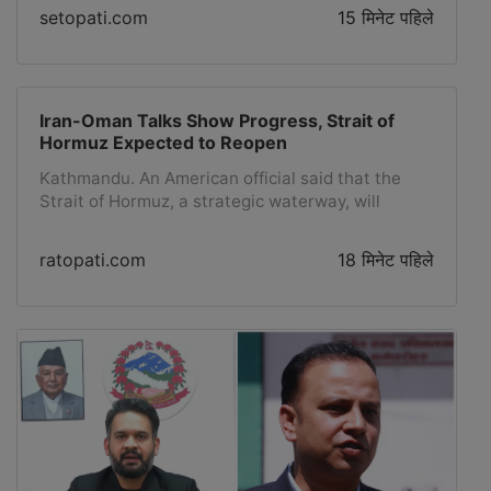
setopati.com
15 मिनेट पहिले
Iran-Oman Talks Show Progress, Strait of
Hormuz Expected to Reopen
Kathmandu. An American official said that the
Strait of Hormuz, a strategic waterway, will
reopen after talks between Iran and Oman, with
positive progress being made. Reuters, quoting
ratopati.com
18 मिनेट पहिले
the American official on condition of anonymity,
stated that the agreement between Iran and
Oman, two countries bordering the waterway, will
allow commercial oil transport to resume, and the
United States expects an agreement to be
reached soon. The official also stated that the
United States will lift sanctions on Iranian ports
once an agreement to restore commercial
transport is announced, Reuters reported. The
official emphasized that future steps will depend