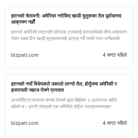
इरानको चेतावनी: अमेरिका नरोकिए खाडी मुलुकका तेल पूर्वाधारमा
आक्रमण गर्छौं
इरानले अमेरिकी राष्ट्रपति डोनाल्ड ट्रम्पलाई इरानमाथिको सैन्य आक्रमण
रोक्न दबाब दिन खाडी मुलुकहरूलाई आग्रह गर्दै त्यसो नभए उनीहरूकै
तेल, विद्युत्, पानी तथा अन्य रणनीतिक पूर्वाधारमा आक्रमण गर्ने चेतावनी
दिएको छ। इरानी विदेशमन्त्री अब्बास अराघचीले साउदी अरब, कतार,
bizpati.com
4 घण्टा पहिले
टर्की तथा अन्य क्षेत्रीय नेतृत्वसँग उच्चस्तरीय कूटनीतिक सम्पर्क गर्दै
अमेरिकी आक्रमण जारी रहे इरानले खाडी क्षेत्रमा रहेका अमेरिकी […]
इरानको नयाँ विधेयकले उकालो लाग्यो तेल, होर्मुजमा अमेरिकी र
इजरायली जहाज रोक्ने प्रस्ताव
अन्तर्राष्ट्रिय बजारमा कच्चा तेलको मूल्य बिहीबार ३ डलरभन्दा बढीले
बढेको छ। इरानी संसद्को एक समितिले होर्मुज जलडमरूमध्यबाट
अमेरिकी, इजरायली तथा इरानले शत्रुतापूर्ण मानेका अन्य मुलुकका जहाज
सञ्चालनमा प्रतिबन्ध लगाउने विधेयकमाथि छलफल सुरु गरेपछि तेल
bizpati.com
4 घण्टा पहिले
बजारमा नयाँ तनाव देखिएको हो। उक्त प्रस्तावअनुसार प्रतिबन्ध उल्लंघन
गर्ने जहाजलाई बोकिएको कार्गोको मूल्यको २० प्रतिशतसम्म जरिवाना