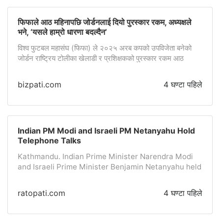
लगाउने व्यवस्था राखिएको छ। […]
फिफाले आठ महिनापछि जोर्डनलाई दियो पुरस्कार रकम, अध्यक्षले
भने, ‘यसले हाम्रो धारणा बदल्दैन’
विश्व फुटबल महासंघ (फिफा) ले २०२५ अरब कपको उपविजेता बनेको
जोर्डन राष्ट्रिय टोलीका खेलाडी र प्रशिक्षकको पुरस्कार रकम आठ
महिनापछि उपलब्ध गराएको छ। जोर्डन फुटबल संघका अध्यक्ष प्रिन्स अली
बिन हुसेनले बिहीबार उक्त जानकारी दिएका हुन्। प्रिन्स अलीले सामाजिक
bizpati.com
4 घण्टा पहिले
सञ्जाल एक्समार्फत फिफा प्रशासनलाई धन्यवाद दिँदै कतारमा गत
डिसेम्बरमा सम्पन्न अरब कपको फाइनलमा पुगेबापतको रकम अन्ततः […]
Indian PM Modi and Israeli PM Netanyahu Hold
Telephone Talks
Kathmandu. Indian Prime Minister Narendra Modi
and Israeli Prime Minister Benjamin Netanyahu held
telephone talks on Wednesday.Both leaders
reviewed the progress of India-Israel 'special
ratopati.com
4 घण्टा पहिले
strategic partnership' and reiterated their
commitment to further strengthen bilateral
cooperation in various fields.In this regard, the two