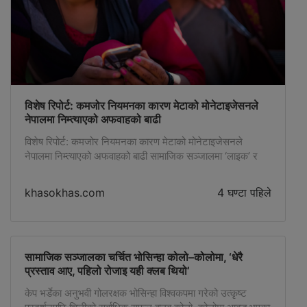
विशेष रिपोर्ट: कमजोर नियमनका कारण मेटाको मोनेटाइजेसनले
नेपालमा निम्त्याएको अफवाहको बाढी
विशेष रिपोर्ट: कमजोर नियमनका कारण मेटाको मोनेटाइजेसनले
नेपालमा निम्त्याएको अफवाहको बाढी सामाजिक सञ्जालमा ‘लाइक’ र
‘भ्युज’ पाउनु अब केवल लोकप्रियताको विषय रहेन, यो सोझै आम्दानीको
माध्यम बनेको छ । फेसबुक, युट्युब र टिकटकजस्ता प्लेटफर्महरूमा
khasokhas.com
4 घण्टा पहिले
‘मोनिटाइजेशन’ सहज बनेपछि भ्युज बटुल्ने होडबाजी तीव्र छ ।
विश्वभर कन्टेन्ट क्रिएटर इकोनोमीको आकार २०२५ मा झण्डै २५०
अर्ब डलर नाघेको […]
सामाजिक सञ्जालका चर्चित भोसिन्हा कोलो–कोलोमा, ‘धेरै
प्रस्ताव आए, पहिलो रोजाइ यही क्लब थियो’
केप भर्डेका अनुभवी गोलरक्षक भोसिन्हा विश्वकपमा गरेको उत्कृष्ट