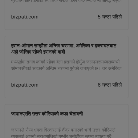
प्रदर्शनपछि चिलीको सर्वाधिक सफल क्लब कोलो–कोलोमा आबद्ध भएका
छन्। उनले आफू सधैं ठूलो क्लबबाट खेल्न योग्य रहेको विश्वास राख्दै
आएको र कोलो–कोलोबाट प्रस्ताव आएपछि कुनै द्विविधा नरहेको
bizpati.com
5 घण्टा पहिले
बताएका छन्। मंगलबार सञ्चारकर्मीसँग कुरा गर्दै ४० वर्षीय भोसिन्हाले
साना लिग र ठूला नभएका क्लबबाट खेले पनि आफूलाई सधैं ठूलो […]
इरान–ओमान सम्झौता अन्तिम चरणमा, अमेरिका र इजरायलबाट
अझै जोखिम रहेको इरानको दाबी
मध्यपूर्वमा तनाव कायमै रहेका बेला इरानले होर्मुज जलडमरूमध्यसम्बन्धी
ओमानसँगको सहकार्य अन्तिम चरणमा पुगेको जनाएको छ। तर अमेरिका
र इजरायलबाट जहाजहरूको सुरक्षामा अझै खतरा रहेको भन्दै तेहरानले
चिन्ता व्यक्त गरेको छ। इरानको विदेश मन्त्रालयका अनुसार होर्मुज
bizpati.com
6 घण्टा पहिले
जलडमरूमध्यको मार्ग व्यवस्थापनसम्बन्धी ओमानसँगको सम्झौता अन्तिम
चरणमा पुगेको छ। यद्यपि, इरानले अमेरिका र इजरायलको गतिविधिका
कारण विश्वकै महत्वपूर्ण समुद्री व्यापारिक […]
जापानप्रति उत्तर कोरियाको कडा चेतावनी
जापानले सैन्य क्षमता विस्तारलाई तीव्र बनाएको भन्दै उत्तर कोरियाले
त्यसलाई आफ्नो सुरक्षामाथिको गम्भीर चुनौतीका रूपमा व्याख्या गर्दै