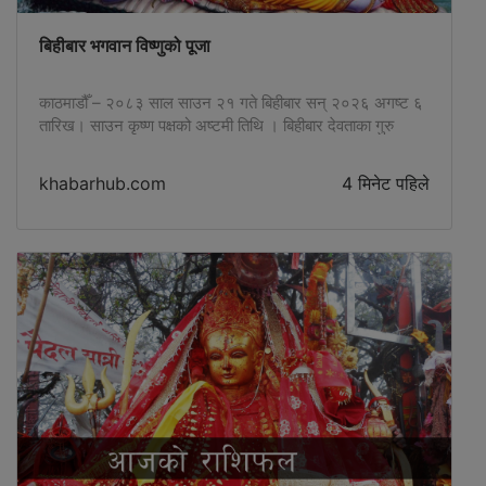
बिहीबार भगवान विष्णुको पूजा
काठमाडौँ – २०८३ साल साउन २१ गते बिहीबार सन् २०२६ अगष्ट ६
तारिख। साउन कृष्ण पक्षको अष्टमी तिथि । बिहीबार देवताका गुरु
वृहस्पति तथा भगवान श्री हरि विष्णुको पूजा गरिन्छ। आजको दिन व्रत
बस्नाले धन, पुत्र तथा विद्या प्राप्ति हुने विश्वास छ। साथै, यो दिन
khabarhub.com
4 मिनेट पहिले
विष्णुकी पत्नी लक्ष्मीको पनि पूजा गरिन्छ। यो व्रत शुक्लपक्षको पहिलो
[…]