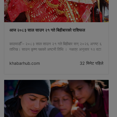
आज २०८३ साल साउन २१ गते बिहीबारको राशिफल
काठमाडौँ – २०८३ साल साउन २१ गते बिहीबार सन् २०२६ अगष्ट ६
तारिख। साउन कृष्ण पक्षको अष्टमी तिथि । नक्षत्र अनुसार १२ वटा
राशि हुन्छन्। चन्द्रमा अनुसार राशि र नक्षत्रका पद अनुसार नाम
राखिन्छ। त्यही आधारमा व्यक्तिको दैनिकीको विषयमा भविष्यवाणी हुन्छ।
khabarhub.com
32 मिनेट पहिले
खबरहबका लागि ज्योतिष पण्डित सूर्यनाथ लुइटेलले तयार पार्नुभएको
आजको फलादेशः मेष : दिन राम्रो […]