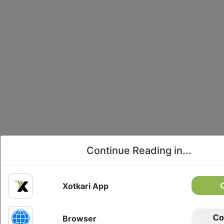
Continue Reading in...
Xotkari App
Browser
Co