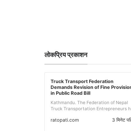
लोकप्रिय प्रकाशन
Truck Transport Federation
Demands Revision of Fine Provisio
in Public Road Bill
Kathmandu. The Federation of Nepal
Truck Transportation Entrepreneurs 
drawn attention to some provisions of
ratopati.com
3 मिनेट पह
the 'Bill to Manage Public Roads'
presented in the House of