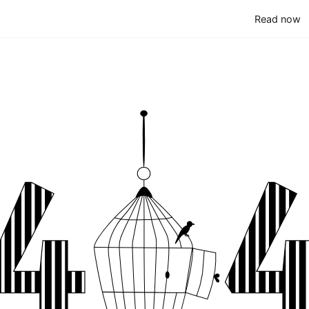
(
Read now