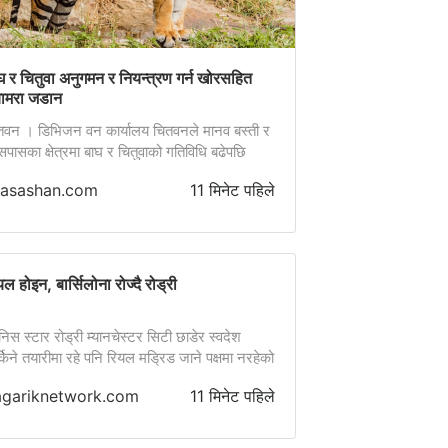
घ र चितुवा अनुगमन र नियन्त्रण गर्न खोरसहित
यामरा जडान
तवन । डिभिजन वन कार्यालय चितवनले मानव बस्ती र
पासका क्षेत्रमा बाघ र चितुवाको गतिविधि बढेपछि
यामरा र खोरको व्यवस्थापन गरी अनुगमन थालेको छ ।
rasashan.com
11 मिनेट पहिले
व बस्तीमा प्रवेश गर्ने बाघ र चितुवाको अनुगमन गर्न
यामेरा जडान तथा नियन्त्रणमा लिन खोरको व्यवस्था
िएको वन अधिकृत सुदीप हमालले जानकारी दिए ।
का अनुसार भरतपुर महानगरपालिका–१५ को
िनास […]
यल होइन, बार्सिलोना रोज्दै रोड्री
ेनिस स्टार रोड्री म्यानचेस्टर सिटी छाडेर स्वदेश
किने तयारीमा रहे पनि रियल मड्रिड जाने पक्षमा नरहेको
ाइएको छ।
agariknetwork.com
11 मिनेट पहिले