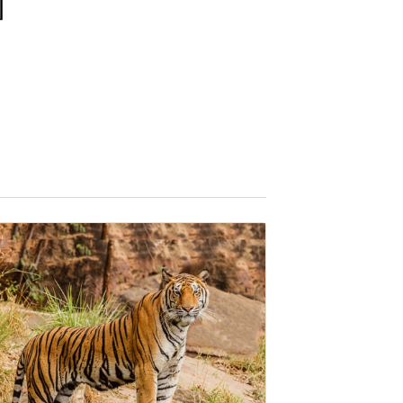
nter of avocado production in
xico....