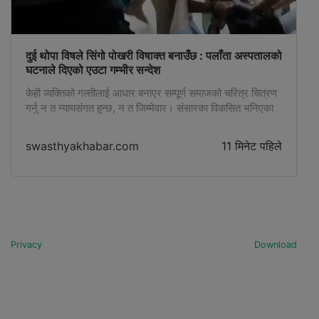
दुई थोपा विषले सिंगो पोखरी विषाक्त बनाउँछ : पलाँता अस्पतालको
घटनाले दिएको एउटा गम्भीर सन्देश
केही व्यक्तिको गल्तीलाई आधार बनाएर सम्पूर्ण समाजको चरित्र चित्रण
गर्नु न त न्यायसंगत हुन्छ, न त जिम्मेवार। संसारका विकसित भनिएका
शहरहरूमा पनि स्वास्थ्य संस्था, विद्यालय वा सार्वजनिक सम्पत्तिमाथि
आक्रमण हुने गरेका छन्। तर त्यस्ता घटनाका आधारमा सिंगो शहर वा
swasthyakhabar.com
11 मिनेट पहिले
समुदायलाई असभ्य घोषणा गरिँदैन। दोषी व्यक्ति पहिचान गरिन्छ,
अनुसन्धान हुन्छ र कानुनअनुसार कारबाही गरिन्छ। यही मापदण्ड
कालिकोटका हकमा पनि लागू हुनुपर्छ।
Privacy
Download