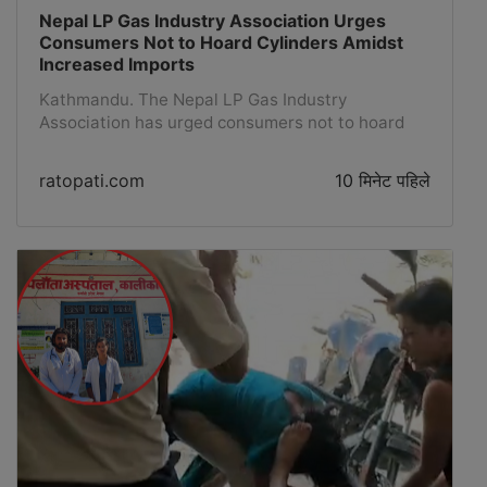
Nepal LP Gas Industry Association Urges
Consumers Not to Hoard Cylinders Amidst
Increased Imports
Kathmandu. The Nepal LP Gas Industry
Association has urged consumers not to hoard
cylinders as gas imports have been continuously
increasing recently. The association has urged
ratopati.com
10 मिनेट पहिले
everyone not to purchase more gas than
necessary, as LP gas is being imported easily
from India and cylinders are being refilled and
continuously marketed by the industry.