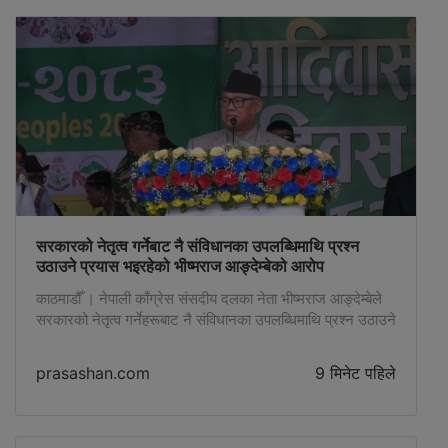
गरिएको बताए । उत्तरपश्चिमी […]
सरकारको नेतृत्व गर्नेबाट नै संविधानका उपलब्धिमाथि प्रश्न
उठाउने प्रयास भइरहेको भीष्मराज आङ्देम्बेको आरोप
काठमाडौँ । नेपाली काँग्रेस संसदीय दलका नेता भीष्मराज आङ्देम्बेले
सरकारको नेतृत्व गर्नेहरूबाट नै संविधानका उपलब्धिमाथि प्रश्न उठाउने
प्रयास भइरहेको आरोप लगाएका छन्। ३२ औँ विश्व आदिवासी दिवसका
अवसरमा आयोजित कार्यक्रममा उनले संविधानले सुनिश्चित गरेका
prasashan.com
9 मिनेट पहिले
उपलब्धिमाथि कार्यकारी निकायबाटै पटक–पटक घोचपेच हुने गरेको
आरोप लगाएका हुन् । उनले संविधानको रक्षा गर्ने जिम्मेवारी पाएको
कार्यकारी निकायले नै संविधानमा […]