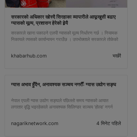
सरकारको अधिकार खोस्दै सिरहाका व्यापारीले आफूखुसी बढाए
ग्यासको मूल्य, प्रशासन हेरेको हेर्‍यै
सरकारले खाना पकाउने एलपी ग्यासको मूल्य निर्धारण गर्छ । नियामक
निकायले त्यसको कार्यान्वयन गराउँछ । उपभोक्ताले सरकारले तोकेको
मूल्य तिर्छन् र व्यवसायीले त्यही मूल्यमा ग्यास बिक्री गर्नुपर्छ । यो सामान्य
बजार अनुशासन र कानुनी शासनको आधारभूत मान्यता हो । तर
khabarhub.com
भर्खरै
सिरहामा यही आधारभूत मान्यतालाई चुनौती दिने गरी एउटा गम्भीर विषय
सार्वजनिक भएको छ । सरकारले […]
ग्यास अभाव हुँदैन, अनावश्यक सञ्चय नगरौँः ग्यास उद्योग सङ्घ
नेपाल एपली ग्यास उद्योग सङ्घले पछिल्लो समय ग्यासको आयात
लगातार वृद्धि भइरहेकाले अनावश्यक सिलिण्डर सञ्चय ‘होल्ड’ नगर्न
उपभोक्तामा आग्रह गरेको छ।
nagariknetwork.com
4 मिनेट पहिले