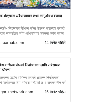
मा क्षेत्रबाट अवैध सामान तथा लागूऔषध बरामद
न्देही– जिल्लाका विभिन्न सीमा क्षेत्रमा सशस्त्र प्रहरी
द्वारा सञ्चालित जाँच अभियानका क्रममा अवैध रूपमा
त्रिँदै गरेका कस्मेटिक सामान तथा लागूऔषध बरामद
habarhub.com
14 मिनेट पहिले
िएको छ । सशस्त्र प्रहरी बल, नेपाल सीमा सुरक्षा
ल्म हेडक्वाटर रुपन्देहीबाट खटिएको टोलीले आज रोहिणी
ँपालिका-१ सेमरपानी क्षेत्रमा जाँच गर्ने क्रममा
तबाट भन्सार छली गरी नेपाल भित्र्याइँदै गरेको करिब
 सात लाख ३५० […]
्योग वाणिज्य संघको निर्वाचनका लागि सर्बसम्मत
म घोषणा
पालगन्ज उद्योग वाणिज्य संघको आसन्न निर्वाचनका
गि ‘सर्बसम्मत टिम’ घोषणा गरिएको छ । संघको तीन वर्षे
र्यकालका लागि आगामी भदौं ६ गते मतदान गरिदैछ ।
agariknetwork.com
15 मिनेट पहिले