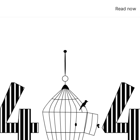
(
Read now