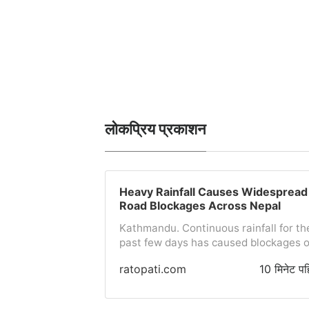
लोकप्रिय प्रकाशन
Heavy Rainfall Causes Widespread
Road Blockages Across Nepal
Kathmandu. Continuous rainfall for th
past few days has caused blockages 
various major highway and road
ratopati.com
10 मिनेट पह
sections across the country. Accordin
to the latest data released by the Nep
Police, many places have completely