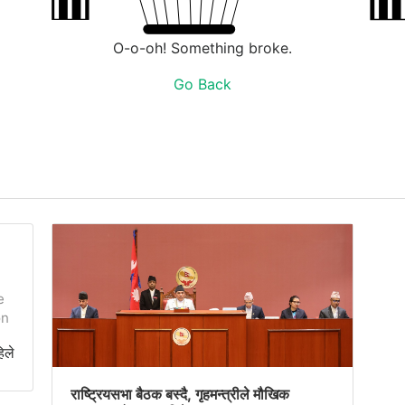
O-o-oh! Something broke.
Go Back
e
on
िले
g
al
राष्ट्रियसभा बैठक बस्दै, गृहमन्त्रीले मौखिक