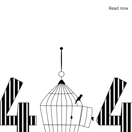
(
Read now