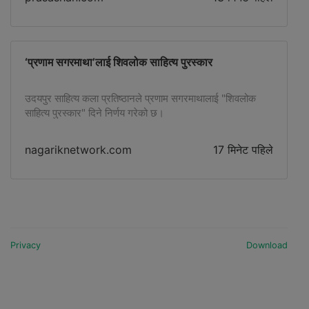
सडकमा उक्त दुर्घटना भएको हो । गुडिरहेको बस सडकबाट चिप्लिएर
तल रहेको अर्को सडकमा खसेको थियो […]
‘प्रणाम सगरमाथा’लाई शिवलोक साहित्य पुरस्कार
उदयपुर साहित्य कला प्रतिष्ठानले प्रणाम सगरमाथालाई "शिवलोक
साहित्य पुरस्कार" दिने निर्णय गरेको छ।
nagariknetwork.com
17 मिनेट पहिले
Privacy
Download