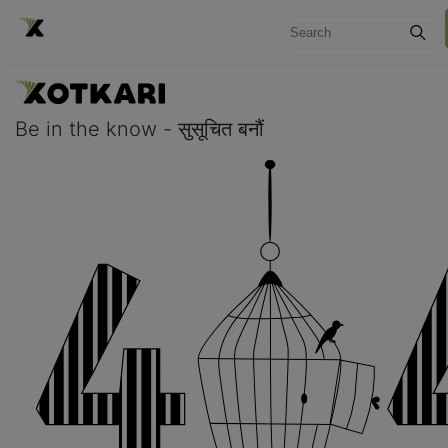
Be in the know - सुसूचित बनौं