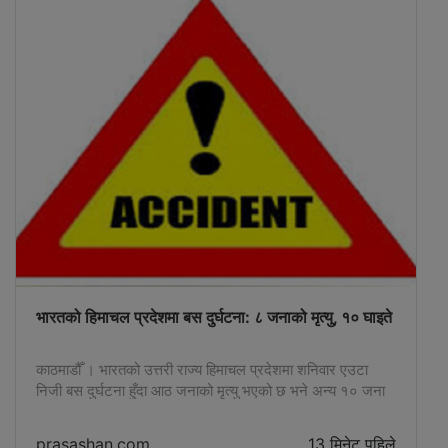
Bhairahawa-based Gautam Buddha International
Airport in the Dhekari forest area of
Buddhabhumi Municipality- where Singh went out
of contact. However, the police stated that no
concrete information was obtained even from
that.Singh went out of contact from the Dhekari
forest around 3:30...
भारतको हिमाचल प्रदेशमा बस दुर्घटना: ८ जनाको मृत्यु, १० घाइते
काठमाडौँ । भारतको उत्तरी राज्य हिमाचल प्रदेशमा शनिवार एउटा
निजी बस दुर्घटना हुँदा आठ जनाको मृत्यु भएको छ भने अन्य १० जना
घाइते भएका छन् । प्रहरीकाअनुसार हिमाचल प्रदेशको राजधानी
सिमलाबाट करिव ३९३ किलोमिटर उत्तरमा पर्ने चम्बा जिल्लाको पहाडी
prasashan.com
13 मिनेट पहिले