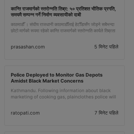
कान्ति राजमार्गको स्तरोन्नति तिब्र: ५० प्रतिशत भौतिक प्रगति,
समयमै सम्पन्न गर्ने निर्माण व्यवसायीको दाबी
काठमाडौँ । संघीय राजधानी काठमाडौँलाई हेटौँडासँग जोड्ने सबैभन्दा
छोटो मार्गको रूपमा रहेको कान्ति राजमार्गको स्तरोन्नति कार्यले तिब्रता
पाएको छ । राजमार्गलाई फराकिलो बनाउने, कटिङ गर्ने र मोड सुधार
गर्ने कार्यका लागि कान्ति राजमार्ग सडक योजनाले तीन खण्डमा विभाजन
prasashan.com
5 मिनेट पहिले
गरी निर्माण प्रक्रिया अगाडि बढाएको छ । यस राजमार्गको कुल लम्बाई
८० किलोमिटर रहेको छ । हेटौँडाको […]
Police Deployed to Monitor Gas Depots
Amidst Black Market Concerns
Kathmandu. Following information about black
marketing of cooking gas, plainclothes police will
be deployed at various gas depots in the
Kathmandu Valley in coordination between the
ratopati.com
7 मिनेट पहिले
Ministry of Home Affairs and the Ministry of
Industry.Although there is no problem with gas
import from India, Minister of Industry Gauri