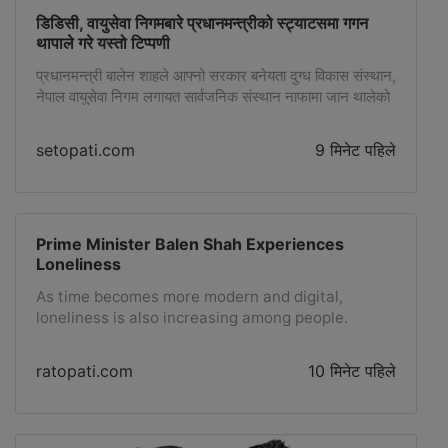
डिडिसी, वायुसेवा निगमबारे प्रधानमन्त्रीको स्ट्याटसमा गगन
थापाले गरे यस्तो टिप्पणी
प्रधानमन्त्री बालेन शाहले आफ्नो सरकार बनेयता दुग्ध विकास संस्थान,
नेपाल वायुसेवा निगम लगायत सार्वजनिक संस्थान नाफामा जान थालेको
भनी सामाजिक सञ्जालमा लेखेको स्ट्याटसप्रति प्रतिपक्षी नेपाली
कांग्रेसका सभापति गगन थापाले तथ्यसहित टिप्पणी गरेका छन्।
setopati.com
9 मिनेट पहिले
Prime Minister Balen Shah Experiences
Loneliness
As time becomes more modern and digital,
loneliness is also increasing among people.
Students who have to stay away from home to
run their lives and who come to big cities for
ratopati.com
10 मिनेट पहिले
studies are often troubled by loneliness. But now
our Prime Minister Balen Shah is feeling more
'lonely'. Is this political satire or something else?
How have politicians around the world felt