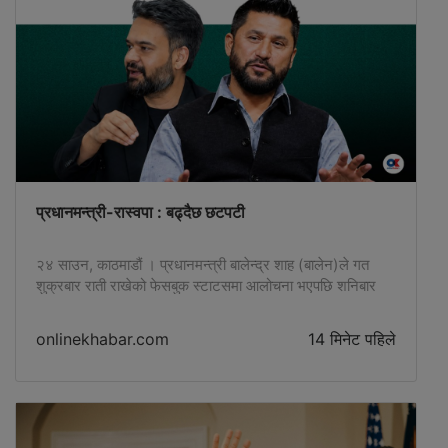
loneliness?In detail in the video ...
प्रधानमन्त्री-रास्वपा : बढ्दैछ छटपटी
२४ साउन, काठमाडौं । प्रधानमन्त्री बालेन्द्र शाह (बालेन)ले गत
शुक्रबार राती राखेको फेसबुक स्टाटसमा आलोचना भएपछि शनिबार
बिहान उद्योगहरूमा भइरहेको सुधारबारे अर्को तथ्य राखे । प्रधामन्त्री
बालेनले ‘कहिलेकाहीँ एक्लै लड्नुपर्दछ’ भन्दै अभिव्यक्ति दिएका थिए ।
onlinekhabar.com
14 मिनेट पहिले
…