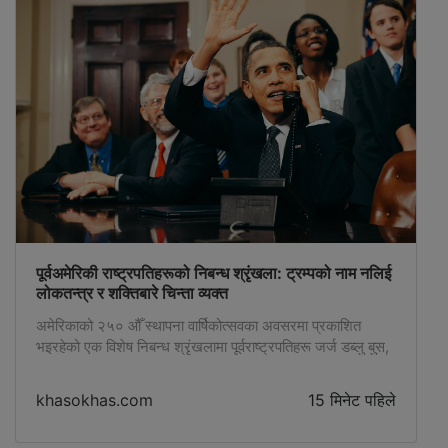
पूर्वअमेरिकी राष्ट्रपतिहरूको निबन्ध श्रृंखला: ट्रम्पको नाम नलिई
लोकतन्त्र र शक्तिबारे चिन्ता व्यक्त
अमेरिकाको २५० औँ स्थापना वार्षिकोत्सवका अवसरमा प्रकाशित
भइरहेको एक विशेष निबन्ध श्रृंखलामा पूर्वराष्ट्रपतिहरू जर्ज डब्लु बुस,
बिल क्लिन्टन र बाराक ओबामाले डोनाल्ड ट्रम्पको नाम प्रत्यक्ष रूपमा
नलिईकनै लोकतन्त्र, राष्ट्रपतिको मर्यादा र शक्तिको दुरुपयोगबारे
khasokhas.com
15 मिनेट पहिले
चिन्ता व्यक्त गरेका छन्। ‘इन पर्साट’ नाम दिइएको यो ऐतिहासिक
परियोजनामा अमेरिकाका ४३ जना पूर्वराष्ट्रपति र ३० जना प्रथम