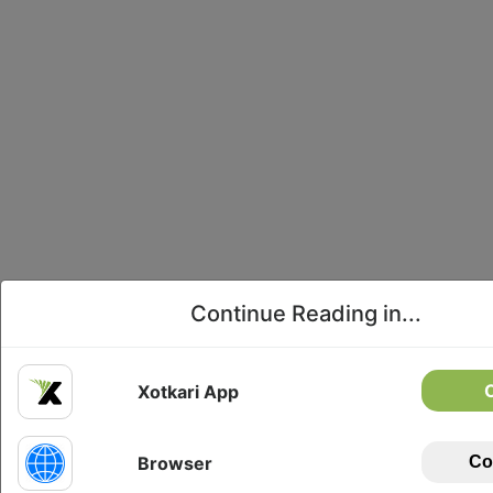
Continue Reading in...
Xotkari App
Browser
Co