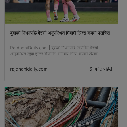
बुबाको निधनपछि मेस्सी अनुपस्थित मियामी लिग्स कपमा पराजित
RajdhaniDaily.com | बुबाको निधनपछि लियोनेल मेस्सी
अनुपस्थित रहँदा इन्टर मियामीले शनिबार लिग्स कपको खेलमा
मोन्टेरेसँर्ग २–१ ले पराजीत हुनरिेको छ। टोलीहरूले खेलअघि जर्ज -
rajdhanidaily.com
6 मिनेट पहिले