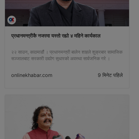
प्रधानमन्त्रीकै नजरमा यस्तो रह्यो ४ महिने कार्यकाल
२२ साउन, काठमाडौं । प्रधानमन्त्री बालेन शाहले शुक्रबार सामाजिक
सञ्जालबाट सरकारी उद्योग सुधारको अवस्था सार्वजनिक गरे ।
प्रधानमन्त्री बालेनले नेपाल औषधि लिमिटेडको बिक्री बढेर नाफामा
गएको, हेटौँडा कपडा उद्योग पुन: सञ्चालन गर्न परीक्षण उत्पादन सुरु
onlinekhabar.com
9 मिनेट पहिले
भएको, …