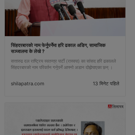
सिंहदरबारकाे नाम फेर्नुपर्नेमा हरि ढकाल अडिग, सामाजिक
सञ्जालमा के लेखे ?
सत्तारुढ दल राष्ट्रिय स्वतन्त्र पार्टी (रास्वपा) का सांसद हरि ढकालले
सिंहदरबारको नाम परिवर्तन गर्नुपर्ने आफ्नो अडान दोहोर्‍याएका छन् ।
shilapatra.com
13 मिनेट पहिले