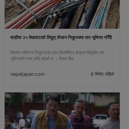
माडीमा २५ मेघावाटको विद्युत् लैजान निकुञ्जमा तार भूमिगत गरिँदै
चितवन राष्ट्रिय निकुञ्जको आठ किलोमिटर क्षेत्रमा विद्युतीय तार
भूमिगतको काम अघि बढेको छ । नेपाल विद्य
nepaljapan.com
6 मिनेट पहिले