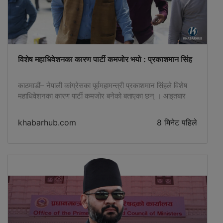
विशेष महाधिवेशनका कारण पार्टी कमजोर भयो : प्रकाशमान सिंह
काठमाडौं– नेपाली कांग्रेसका पूर्वमहामन्त्री प्रकाशमान सिंहले विशेष
महाधिवेशनका कारण पार्टी कमजोर बनेको बताएका छन् । आइतबार
काठमाडौंमा आयोजित एक कार्यक्रममा बोल्दै सिंहले आफूहरूले
विगतदेखि नै विशेष महाधिवेशन नगर्न सुझाव दिँदै आए पनि त्यसलाई
khabarhub.com
8 मिनेट पहिले
बेवास्ता गर्दा अहिले पार्टी कमजोर र विभाजनको अवस्थामा पुगेको दाबी
गरे । उनले पार्टीभित्रको आन्तरिक विवाद समाधानका लागि विशेष
महाधिवेशन उपयुक्त बाटो […]