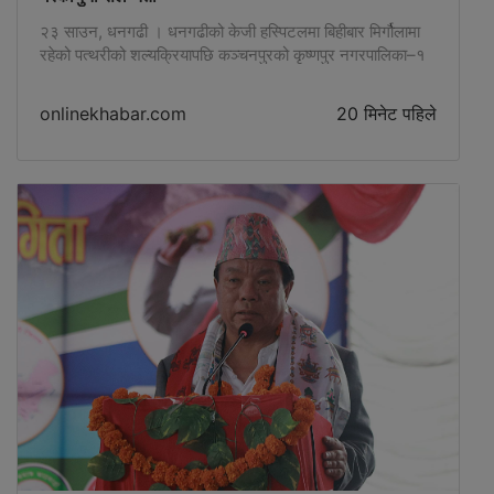
२३ साउन, धनगढी । धनगढीको केजी हस्पिटलमा बिहीबार मिर्गौलामा
रहेको पत्थरीको शल्यक्रियापछि कञ्चनपुरको कृष्णपुर नगरपालिका–१
की ५० वर्षीय समानी चौधरीको मृत्यु भएको । बिहीबार बिहान हस्पिटल
भर्ना भएकी चौधरीको चिकित्सकको सल्लाहबमोजिम नै शल्यक्रिया
onlinekhabar.com
20 मिनेट पहिले
गरिएको थियो । …