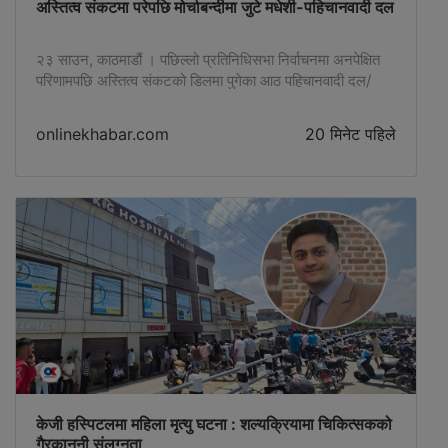
अस्तित्व संकटमा परेपछि मोर्चाबन्दीमा जुटे मधेशी-पहिचानवादी दल
२३ साउन, काठमाडौं । पछिल्लो प्रतिनिधिसभा निर्वाचनमा अनपेक्षित
परिणामपछि अस्तित्व संकटको डिलमा पुगेका आठ पहिचानवादी दल/
शक्तिले मोर्चाबन्दी थालेका छन् । शनिबार ती शक्तिहरूले बानेश्वर
ब्यांक्वेटमा ‘अग्रगामी मोर्चा’को घोषणा गरेका छन् । कुनै समय मधेशमा
onlinekhabar.com
20 मिनेट पहिले
लगभग कब्जा …
केजी हस्पिटलमा महिला मृत्यु घटना : शल्यक्रियामा चिकित्सकको
गैरकानुनी संलग्नता