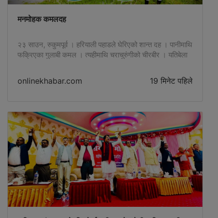
मनमोहक कमलदह
२३ साउन, रुकुमपूर्व । हरियाली पहाडले घेरिएको शान्त दह । पानीमाथि
फक्रिएका गुलाबी कमल । त्यहीमाथि चराचुरुंगीको चीरबीर । यतिबेला
रुकुमपूर्वको कमलदह पुग्ने पर्यटकलाई यही दृश्यले लोभ्याइरहेको छ ।
सिस्ने गाउँपालिका–५, रुकुमकोटमा रहेको कमलदहमा कमल फुल्ने
onlinekhabar.com
19 मिनेट पहिले
मौसम …