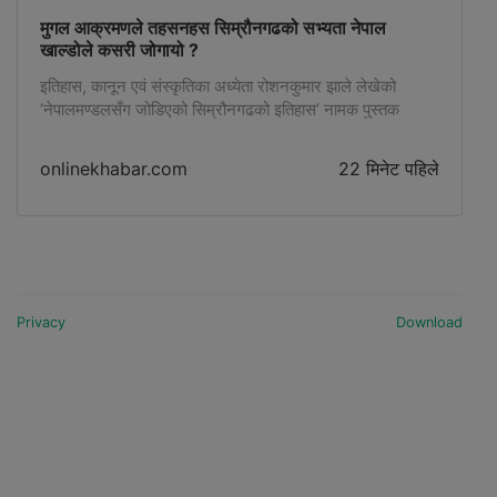
मुगल आक्रमणले तहसनहस सिम्रौनगढको सभ्यता नेपाल
खाल्डोले कसरी जोगायो ?
इतिहास, कानून एवं संस्कृतिका अध्येता रोशनकुमार झाले लेखेको
‘नेपालमण्डलसँग जोडिएको सिम्रौनगढको इतिहास’ नामक पुस्तक
२०८३ सालका लागि योग्य १० नेपाली पुस्तकहरूको सूचीभित्र परेको छ
। झण्डै एक हजार पृष्ठको बृहत अनुसन्धानमूलक पुस्तकमा लेखक झाले
onlinekhabar.com
22 मिनेट पहिले
नेपालको इतिहास, …
Privacy
Download