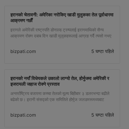
इरानको चेतावनी: अमेरिका नरोकिए खाडी मुलुकका तेल पूर्वाधारमा
आक्रमण गर्छौं
इरानले अमेरिकी राष्ट्रपति डोनाल्ड ट्रम्पलाई इरानमाथिको सैन्य
आक्रमण रोक्न दबाब दिन खाडी मुलुकहरूलाई आग्रह गर्दै त्यसो नभए
उनीहरूकै तेल, विद्युत्, पानी तथा अन्य रणनीतिक पूर्वाधारमा आक्रमण
गर्ने चेतावनी दिएको छ। इरानी विदेशमन्त्री अब्बास अराघचीले साउदी
bizpati.com
5 घण्टा पहिले
अरब, कतार, टर्की तथा अन्य क्षेत्रीय नेतृत्वसँग उच्चस्तरीय कूटनीतिक
सम्पर्क गर्दै अमेरिकी आक्रमण जारी रहे इरानले खाडी क्षेत्रमा रहेका
अमेरिकी […]
इरानको नयाँ विधेयकले उकालो लाग्यो तेल, होर्मुजमा अमेरिकी र
इजरायली जहाज रोक्ने प्रस्ताव
अन्तर्राष्ट्रिय बजारमा कच्चा तेलको मूल्य बिहीबार ३ डलरभन्दा बढीले
बढेको छ। इरानी संसद्को एक समितिले होर्मुज जलडमरूमध्यबाट
अमेरिकी, इजरायली तथा इरानले शत्रुतापूर्ण मानेका अन्य मुलुकका
जहाज सञ्चालनमा प्रतिबन्ध लगाउने विधेयकमाथि छलफल सुरु
bizpati.com
5 घण्टा पहिले
गरेपछि तेल बजारमा नयाँ तनाव देखिएको हो। उक्त प्रस्तावअनुसार
प्रतिबन्ध उल्लंघन गर्ने जहाजलाई बोकिएको कार्गोको मूल्यको २०