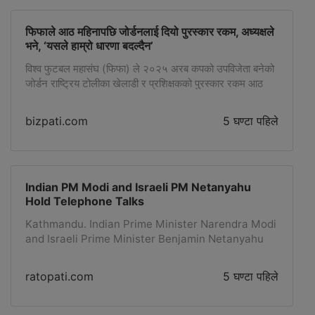
प्रतिशतसम्म जरिवाना लगाउने व्यवस्था राखिएको छ। […]
फिफाले आठ महिनापछि जोर्डनलाई दियो पुरस्कार रकम, अध्यक्षले
भने, ‘यसले हाम्रो धारणा बदल्दैन’
विश्व फुटबल महासंघ (फिफा) ले २०२५ अरब कपको उपविजेता बनेको
जोर्डन राष्ट्रिय टोलीका खेलाडी र प्रशिक्षकको पुरस्कार रकम आठ
महिनापछि उपलब्ध गराएको छ। जोर्डन फुटबल संघका अध्यक्ष प्रिन्स
अली बिन हुसेनले बिहीबार उक्त जानकारी दिएका हुन्। प्रिन्स अलीले
bizpati.com
5 घण्टा पहिले
सामाजिक सञ्जाल एक्समार्फत फिफा प्रशासनलाई धन्यवाद दिँदै
कतारमा गत डिसेम्बरमा सम्पन्न अरब कपको फाइनलमा पुगेबापतको
रकम अन्ततः […]
Indian PM Modi and Israeli PM Netanyahu
Hold Telephone Talks
Kathmandu. Indian Prime Minister Narendra Modi
and Israeli Prime Minister Benjamin Netanyahu
held telephone talks on Wednesday.Both leaders
reviewed the progress of India-Israel 'special
ratopati.com
5 घण्टा पहिले
strategic partnership' and reiterated their
commitment to further strengthen bilateral
cooperation in various fields.In this regard, the