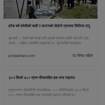
हरेक वर्ष कोशीको बाढी र कटानको दोहोरो त्रासमा चिलिया टापु
सुनसरी । “हामी यहाँ बसाइँ सरी आएको समयमा कोशी नदी धेरै टाढा
बग्थ्यो । अहिले त बस्तीमै आइपुगेको छ”, सुनसरीको बराहक्षेत्र
नगरपालिका–६ स्थित श्रीलंका टापुका स्थानीय पदम राई भन्छन् ।
विसं २०७४ देखि सपरिवार यहाँ बसोबास गर्दै आएका राईले एक बिघा
prasashan.com
10 मिनेट पहिले
जमिनमा धान र मकै खेती गर्नुका साथै केही गाई भैँसी पालेर
जीविकोपार्जन गर्दै आएका […]
३०२ किलो ४८० ग्राम गाँजासहित एक जना पक्राउ
हनुमाननगर कंकालिनी नगरपालिका –०८ जोगिनियाबाट ३०२ किलो
४८० ग्राम गाँजासहित एक जनालाई पक्राउ गरिएको छ।