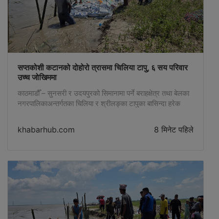
सप्तकोशी कटानको दोहोरो त्रासमा चिलिया टापु, ६ सय परिवार
उच्च जोखिममा
काठमाडौँ – सुनसरी र उदयपुरको सिमानामा पर्ने बराहक्षेत्र तथा बेलका
नगरपालिकाअन्तर्गतका चिलिया र श्रीलङ्का टापुका बासिन्दा हरेक
बर्खामा सप्तकोशीको बाढी र कटानको दोहोरो त्रासमा बस्न बाध्य छन्।
स्थानीय पदम राईका अनुसार बर्सेनि नदी बस्तीतर्फ ढल्कँदै आएको छ।
khabarhub.com
8 मिनेट पहिले
हाल स्थानीय बासिन्दा, नेपाल प्रहरी, सशस्त्र प्रहरी, नेपाली सेना र
नगर प्रहरीको संयुक्त श्रमदानमा बालुवा र सिमेन्टका बोरा, […]