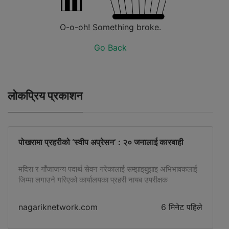
O-o-oh! Something broke.
Go Back
लोकप्रिय प्रकाशन
पोखरामा प्रहरीको ‘स्वीप अप्रेसन’ : २० जनालाई कारबाही
मदिरा र गाँजाजन्य पदार्थ सेवन गरेकालाई सम्झाइबुझाइ अभिभावकलाई
जिम्मा लगाउने गरिएको कार्यालयका प्रहरी नायब उपरीक्षक
वीरेन्द्रकुमार पासवानले बताए।
nagariknetwork.com
6 मिनेट पहिले