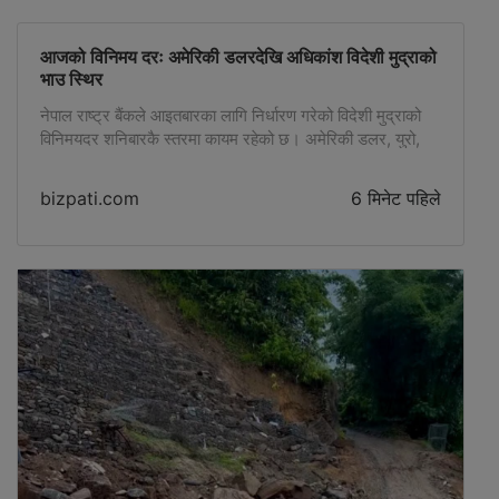
आजको विनिमय दरः अमेरिकी डलरदेखि अधिकांश विदेशी मुद्राको
भाउ स्थिर
नेपाल राष्ट्र बैंकले आइतबारका लागि निर्धारण गरेको विदेशी मुद्राको
विनिमयदर शनिबारकै स्तरमा कायम रहेको छ। अमेरिकी डलर, युरो,
बेलायती पाउण्ड, स्विस फ्र्याङ्क, अस्ट्रेलियन डलर, क्यानेडियन
डलरसहित प्रमुख विदेशी मुद्राको खरिद तथा बिक्रीदरमा कुनै परिवर्तन
bizpati.com
6 मिनेट पहिले
भएको छैन। राष्ट्र बैंकका अनुसार अमेरिकी डलर एकको खरिददर
१५२ रुपैयाँ ०४ पैसा र बिक्रीदर १५२ रुपैयाँ ६४ पैसा कायम गरिएको
[…]