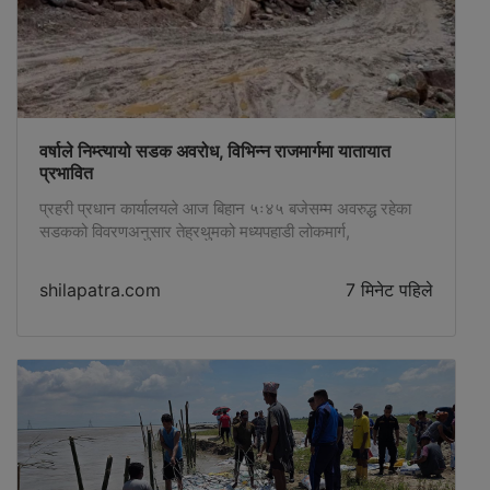
वर्षाले निम्त्यायो सडक अवरोध, विभिन्न राजमार्गमा यातायात
प्रभावित
प्रहरी प्रधान कार्यालयले आज बिहान ५ः४५ बजेसम्म अवरुद्ध रहेका
सडकको विवरणअनुसार तेह्रथुमको मध्यपहाडी लोकमार्ग,
सिन्धुपाल्चोकको अरनिको राजमार्ग, इलामको मेची राजमार्ग, रसुवाको
त्रिशूली–मैलुङ–स्याफ्रुबेँसी सडक, रुकुम पश्चिमको भेरी
shilapatra.com
7 मिनेट पहिले
करिडोरलगायत सडकखण्डमा यातायात प्रभावित भएको छ ।